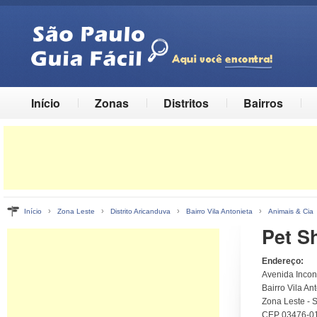
Início
Zonas
Distritos
Bairros
›
›
›
›
Início
Zona Leste
Distrito Aricanduva
Bairro Vila Antonieta
Animais & Cia
Pet S
Endereço:
Avenida Incon
Bairro Vila Ant
Zona Leste - 
CEP 03476-0