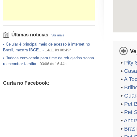
Últimas noticias
Ver mais
•
Celular é principal meio de acesso à internet no
Ve
Brasil, mostra IBGE..
-
14/11 às 08:49h
•
Judoca convocada para time de refugiados sonha
•
Pity
reencontrar família
-
03/06 às 16:44h
•
Casa
•
USP preenche pouco mais da metade das vagas
ofertadas no Sisu
-
03/06 às 16:43h
•
A Toc
Curta no Facebook:
•
Exército egípcio diz que encontrou destroços de
•
Bril
avião da EgyptAir..
-
20/05 às 08:15h
•
Guar
•
Um em cada dois adultos com diabetes não está
•
Pet 
diagnosticado, alerta ..
-
14/11 às 08:52h
•
Pet 
•
Andr
•
Brasi