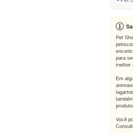
•
Pet 
Sa
Pet Sho
petisco
encontr
para se
melhor 
Em algu
animais
lagarto
também 
produto
Você po
Consult