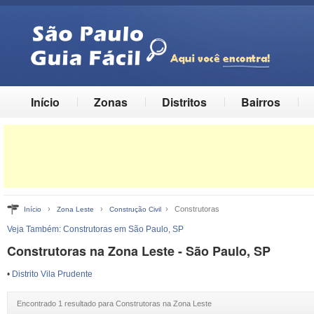
Início
Zonas
Distritos
Bairros
›
›
› Construtoras
Início
Zona Leste
Construção Civil
Veja Também:
Construtoras em São Paulo, SP
Construtoras na Zona Leste - São Paulo, SP
•
Distrito Vila Prudente
Encontrado 1 resultado para Construtoras na Zona Leste