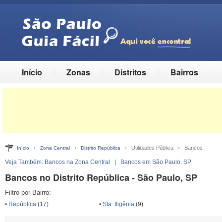
Início
Zonas
Distritos
Bairros
›
›
› Utilidades Pública › Bancos
Início
Zona Central
Distrito República
Veja Também:
Bancos na Zona Central
|
Bancos em São Paulo, SP
Bancos no Distrito República - São Paulo, SP
Filtro por Bairro:
•
República
(17)
•
Sta. Ifigênia
(9)