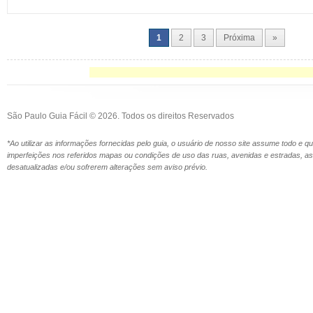
1
2
3
Próxima
»
São Paulo Guia Fácil © 2026. Todos os direitos Reservados
*Ao utilizar as informações fornecidas pelo guia, o usuário de nosso site assume todo e 
imperfeições nos referidos mapas ou condições de uso das ruas, avenidas e estradas,
desatualizadas e/ou sofrerem alterações sem aviso prévio.