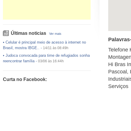
Últimas noticias
Ver mais
Palavras
•
Celular é principal meio de acesso à internet no
Brasil, mostra IBGE..
-
14/11 às 08:49h
Telefone 
•
Judoca convocada para time de refugiados sonha
Montagens
reencontrar família
-
03/06 às 16:44h
Hi Bras I
•
USP preenche pouco mais da metade das vagas
Pascoal, 
ofertadas no Sisu
-
03/06 às 16:43h
Industria
Curta no Facebook:
•
Exército egípcio diz que encontrou destroços de
Serviços
avião da EgyptAir..
-
20/05 às 08:15h
•
Um em cada dois adultos com diabetes não está
diagnosticado, alerta ..
-
14/11 às 08:52h