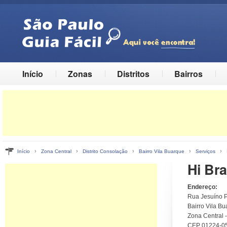
Início
Zonas
Distritos
Bairros
›
›
›
›
›
Início
Zona Central
Distrito Consolação
Bairro Vila Buarque
Serviços
Hi Br
Endereço:
Rua Jesuíno P
Bairro Vila Bu
Zona Central 
CEP 01224-0