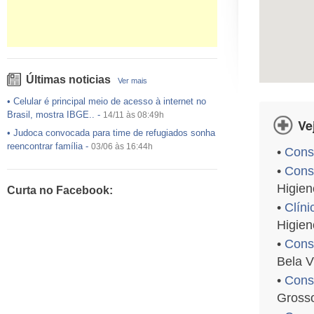
Últimas noticias
Ver mais
•
Celular é principal meio de acesso à internet no
Brasil, mostra IBGE..
-
14/11 às 08:49h
Ve
•
Judoca convocada para time de refugiados sonha
reencontrar família
-
03/06 às 16:44h
•
Consu
•
USP preenche pouco mais da metade das vagas
•
Consu
ofertadas no Sisu
-
03/06 às 16:43h
Higien
Curta no Facebook:
•
Exército egípcio diz que encontrou destroços de
•
Clíni
avião da EgyptAir..
-
20/05 às 08:15h
Higien
•
Um em cada dois adultos com diabetes não está
diagnosticado, alerta ..
-
14/11 às 08:52h
•
Cons
Bela V
•
Consu
Grosso