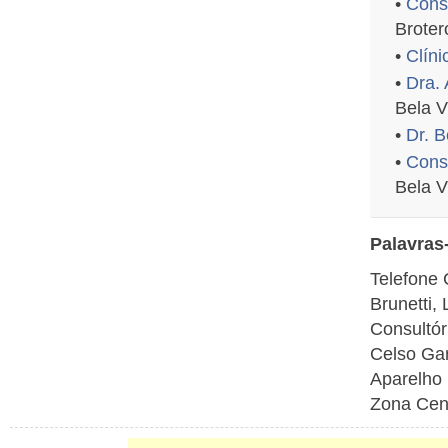
•
Consu
Broter
•
Clíni
•
Dra.
Bela V
•
Dr. B
•
Consu
Bela V
Palavras
Telefone 
Brunetti,
Consultór
Celso Gar
Aparelho 
Zona Cent