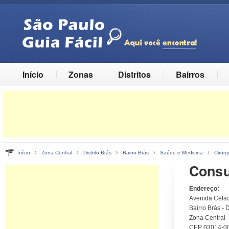
Início
Zonas
Distritos
Bairros
›
›
›
›
›
Início
Zona Central
Distrito Brás
Bairro Brás
Saúde e Medicina
Cirurg
Consul
Endereço:
Avenida Celso
Bairro Brás - D
Zona Central 
CEP 03014-0