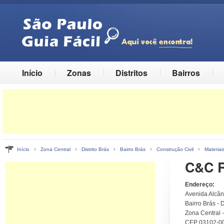
Início
Zonas
Distritos
Bairros
›
›
›
›
›
Início
Zona Central
Distrito Brás
Bairro Brás
Construção Civil
Materiai
C&C R
Endereço:
Avenida Alcâ
Bairro Brás - D
Zona Central 
CEP 03102-0