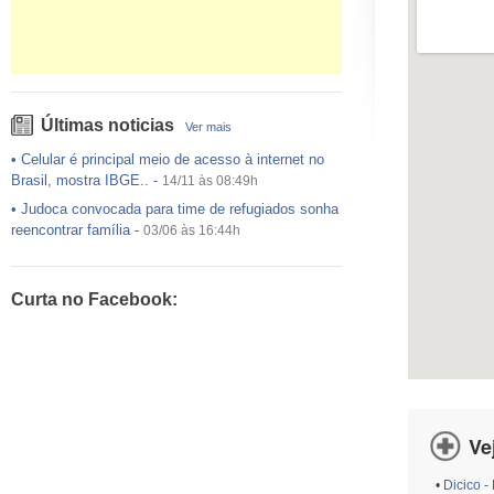
Últimas noticias
Ver mais
•
Celular é principal meio de acesso à internet no
Brasil, mostra IBGE..
-
14/11 às 08:49h
•
Judoca convocada para time de refugiados sonha
reencontrar família
-
03/06 às 16:44h
•
USP preenche pouco mais da metade das vagas
ofertadas no Sisu
-
03/06 às 16:43h
Curta no Facebook:
•
Exército egípcio diz que encontrou destroços de
avião da EgyptAir..
-
20/05 às 08:15h
•
Um em cada dois adultos com diabetes não está
diagnosticado, alerta ..
-
14/11 às 08:52h
Ve
•
Dicico -