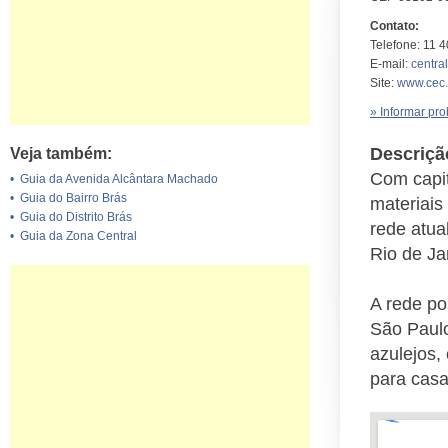
Contato:
Telefone: 11 
E-mail:
centra
Site:
www.cec.
» Informar pr
Descriçã
Veja também:
Com capit
•
Guia da Avenida Alcântara Machado
•
Guia do Bairro Brás
materiais
•
Guia do Distrito Brás
rede atua
•
Guia da Zona Central
Rio de Ja
A rede po
São Paulo
azulejos, 
para casa