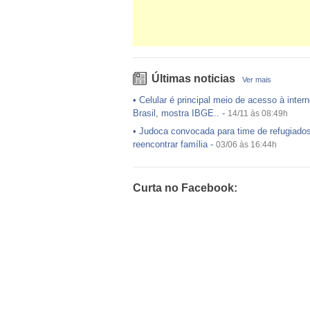
Últimas noticias
Ver mais
•
Celular é principal meio de acesso à intern
Brasil, mostra IBGE..
-
14/11 às 08:49h
•
Judoca convocada para time de refugiado
reencontrar família
-
03/06 às 16:44h
•
USP preenche pouco mais da metade das
ofertadas no Sisu
-
03/06 às 16:43h
Curta no Facebook:
•
Exército egípcio diz que encontrou destro
avião da EgyptAir..
-
20/05 às 08:15h
•
Um em cada dois adultos com diabetes nã
diagnosticado, alerta ..
-
14/11 às 08:52h