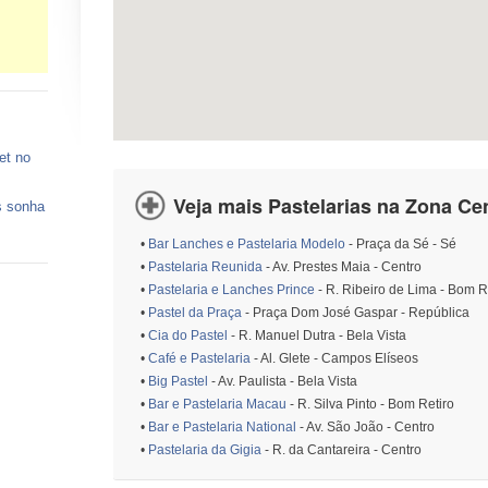
et no
Veja mais Pastelarias na Zona Cen
s sonha
•
Bar Lanches e Pastelaria Modelo
- Praça da Sé - Sé
 vagas
•
Pastelaria Reunida
- Av. Prestes Maia - Centro
•
Pastelaria e Lanches Prince
- R. Ribeiro de Lima - Bom R
ços de
•
Pastel da Praça
- Praça Dom José Gaspar - República
•
Cia do Pastel
- R. Manuel Dutra - Bela Vista
o está
•
Café e Pastelaria
- Al. Glete - Campos Elíseos
•
Big Pastel
- Av. Paulista - Bela Vista
•
Bar e Pastelaria Macau
- R. Silva Pinto - Bom Retiro
•
Bar e Pastelaria National
- Av. São João - Centro
•
Pastelaria da Gigia
- R. da Cantareira - Centro