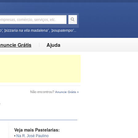
o', 'pizzaria na vila madalena' , 'poupatempo'...
nuncie Grátis
Ajuda
Não encontrou?
Anuncie Grátis »
e
Veja mais Pastelarias:
•
Na R. José Paulino