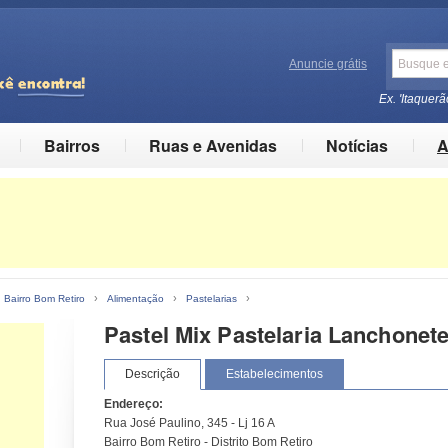
Anuncie grátis
Ex. 'Itaquerã
Bairros
Ruas e Avenidas
Notícias
A
›
›
›
›
Bairro Bom Retiro
Alimentação
Pastelarias
Pastel Mix Pastelaria Lanchonet
Descrição
Estabelecimentos
Endereço:
Rua José Paulino, 345 - Lj 16 A
Bairro Bom Retiro - Distrito Bom Retiro