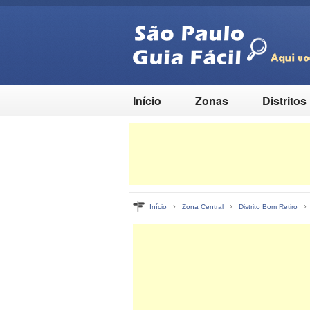
Início
Zonas
Distritos
›
›
Início
Zona Central
Distrito Bom Retiro