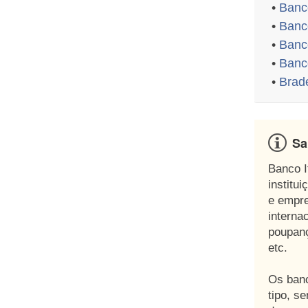
•
Banco
•
Banco
•
Banco
•
Banco
•
Brad
Sa
Banco I
institu
e empre
interna
poupanç
etc.
Os banc
tipo, s