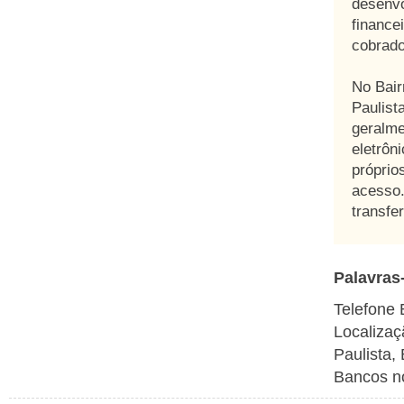
desenvo
finance
cobrado
No Bair
Paulist
geralme
eletrôn
próprio
acesso.
transfe
Palavras
Telefone 
Localizaç
Paulista,
Bancos no