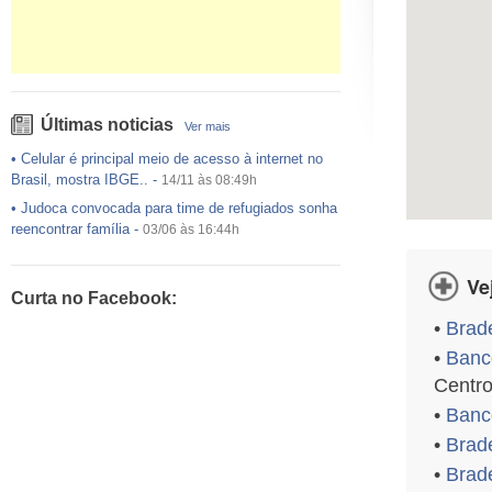
Últimas noticias
Ver mais
•
Celular é principal meio de acesso à internet no
Brasil, mostra IBGE..
-
14/11 às 08:49h
•
Judoca convocada para time de refugiados sonha
reencontrar família
-
03/06 às 16:44h
•
USP preenche pouco mais da metade das vagas
ofertadas no Sisu
-
03/06 às 16:43h
Ve
Curta no Facebook:
•
Exército egípcio diz que encontrou destroços de
•
Brad
avião da EgyptAir..
-
20/05 às 08:15h
•
Banc
•
Um em cada dois adultos com diabetes não está
diagnosticado, alerta ..
-
14/11 às 08:52h
Centr
•
Banc
•
Brad
•
Brade