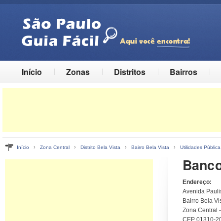
Início
Zonas
Distritos
Bairros
›
›
›
›
Início
Zona Central
Distrito Bela Vista
Bairro Bela Vista
Utilidades Pública
Banco 
Endereço:
Avenida Pauli
Bairro Bela Vis
Zona Central 
CEP 01310-2