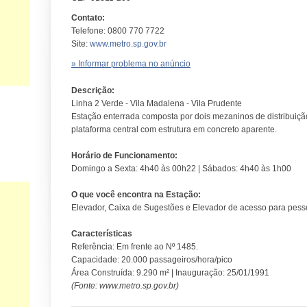
Contato:
Telefone: 0800 770 7722
Site:
www.metro.sp.gov.br
» Informar problema no anúncio
Descrição:
Linha 2 Verde - Vila Madalena - Vila Prudente
Estação enterrada composta por dois mezaninos de distribuiçã
plataforma central com estrutura em concreto aparente.
Horário de Funcionamento:
Domingo a Sexta: 4h40 às 00h22 | Sábados: 4h40 às 1h00
O que você encontra na Estação:
Elevador, Caixa de Sugestões e Elevador de acesso para pesso
Características
Referência: Em frente ao Nº 1485.
Capacidade: 20.000 passageiros/hora/pico
Área Construída: 9.290 m² | Inauguração: 25/01/1991
(Fonte: www.metro.sp.gov.br)