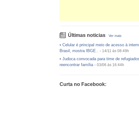
Últimas noticias
Ver mais
•
Celular é principal meio de acesso à intern
Brasil, mostra IBGE..
-
14/11 às 08:49h
•
Judoca convocada para time de refugiado
reencontrar família
-
03/06 às 16:44h
•
USP preenche pouco mais da metade das
ofertadas no Sisu
-
03/06 às 16:43h
Curta no Facebook:
•
Exército egípcio diz que encontrou destro
avião da EgyptAir..
-
20/05 às 08:15h
•
Um em cada dois adultos com diabetes nã
diagnosticado, alerta ..
-
14/11 às 08:52h