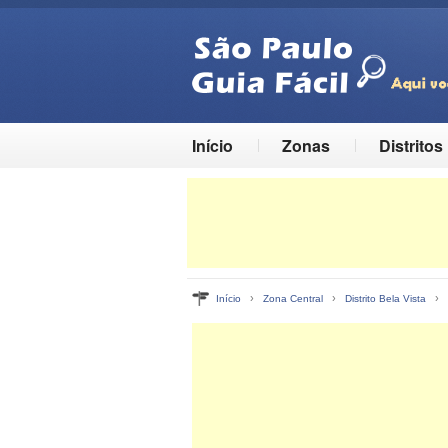
Início
Zonas
Distritos
›
›
›
Início
Zona Central
Distrito Bela Vista