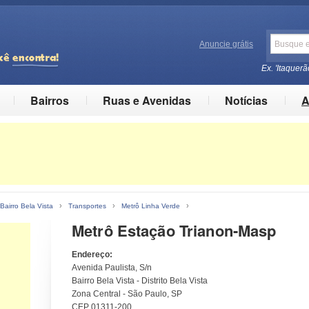
Anuncie grátis
Ex. 'Itaquerã
Bairros
Ruas e Avenidas
Notícias
A
›
›
›
Bairro Bela Vista
Transportes
Metrô Linha Verde
Metrô Estação Trianon-Masp
Endereço:
Avenida Paulista, S/n
Bairro Bela Vista - Distrito Bela Vista
Zona Central - São Paulo, SP
CEP 01311-200