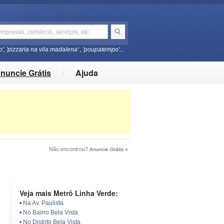
o', 'pizzaria na vila madalena' , 'poupatempo'...
nuncie Grátis
Ajuda
Não encontrou?
Anuncie Grátis »
Veja mais Metrô Linha Verde:
•
Na Av. Paulista
•
No Bairro Bela Vista
•
No Distrito Bela Vista