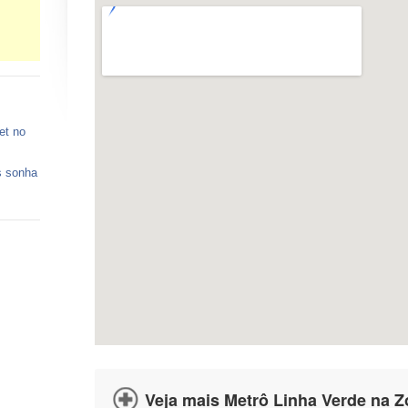
et no
s sonha
 vagas
ços de
o está
Veja mais Metrô Linha Verde na Z