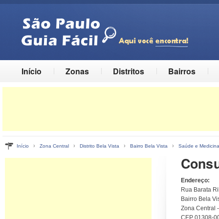
Início
Zonas
Distritos
Bairros
›
›
›
›
Início
Zona Central
Distrito Bela Vista
Bairro Bela Vista
Saúde e Medicin
Consul
Endereço:
Rua Barata Rib
Bairro Bela Vis
Zona Central 
CEP 01308-0