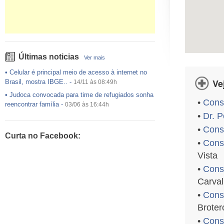
Últimas noticias
Ver mais
•
Celular é principal meio de acesso à internet no
Ve
Brasil, mostra IBGE..
-
14/11 às 08:49h
•
Judoca convocada para time de refugiados sonha
•
Consu
reencontrar família
-
03/06 às 16:44h
•
Dr. 
•
USP preenche pouco mais da metade das vagas
ofertadas no Sisu
-
03/06 às 16:43h
•
Consu
Curta no Facebook:
•
Exército egípcio diz que encontrou destroços de
•
Consu
avião da EgyptAir..
-
20/05 às 08:15h
Vista
•
Um em cada dois adultos com diabetes não está
•
Cons
diagnosticado, alerta ..
-
14/11 às 08:52h
Carval
•
Consu
Broter
•
Consu