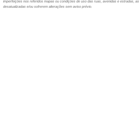
imperfeições nos referidos mapas ou condições de uso das ruas, avenidas e estradas,
desatualizadas e/ou sofrerem alterações sem aviso prévio.