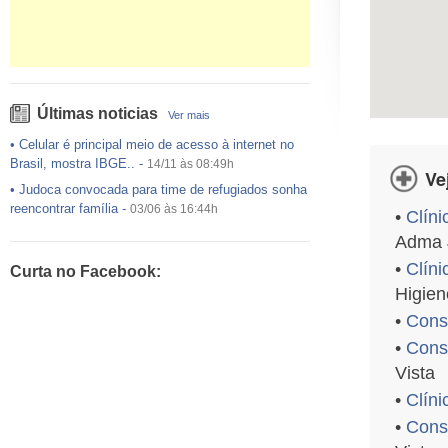
Últimas noticias
Ver mais
•
Celular é principal meio de acesso à internet no
Brasil, mostra IBGE..
-
14/11 às 08:49h
Ve
•
Judoca convocada para time de refugiados sonha
reencontrar família
-
03/06 às 16:44h
•
Clíni
•
USP preenche pouco mais da metade das vagas
Adma J
ofertadas no Sisu
-
03/06 às 16:43h
•
Clíni
Curta no Facebook:
•
Exército egípcio diz que encontrou destroços de
Higien
avião da EgyptAir..
-
20/05 às 08:15h
•
Consu
•
Um em cada dois adultos com diabetes não está
diagnosticado, alerta ..
-
14/11 às 08:52h
•
Consu
Vista
•
Clíni
•
Cons