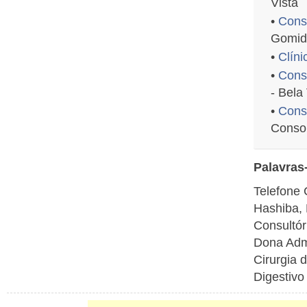
Vista
•
Consu
Gomide
•
Clíni
•
Cons
- Bela
•
Consu
Conso
Palavras
Telefone 
Hashiba, 
Consultór
Dona Adma
Cirurgia 
Digestivo