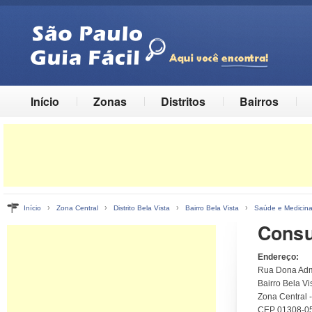
Início
Zonas
Distritos
Bairros
›
›
›
›
Início
Zona Central
Distrito Bela Vista
Bairro Bela Vista
Saúde e Medicin
Consu
Endereço:
Rua Dona Adm
Bairro Bela Vis
Zona Central 
CEP 01308-0