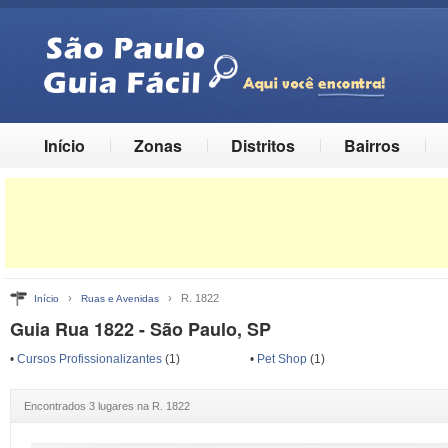
Início
Zonas
Distritos
Bairros
›
› R. 1822
Início
Ruas e Avenidas
Guia Rua 1822 - São Paulo, SP
•
Cursos Profissionalizantes
(1)
•
Pet Shop
(1)
Encontrados 3 lugares na R. 1822