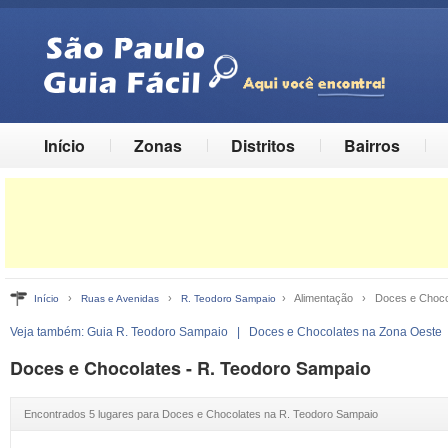
Início
Zonas
Distritos
Bairros
›
›
› Alimentação › Doces e Choco
Início
Ruas e Avenidas
R. Teodoro Sampaio
Veja também:
Guia R. Teodoro Sampaio
|
Doces e Chocolates na Zona Oeste
Doces e Chocolates - R. Teodoro Sampaio
Encontrados 5 lugares para Doces e Chocolates na R. Teodoro Sampaio