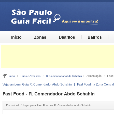
Início
Zonas
Distritos
Bairros
›
›
› Alimentação › Fast 
Início
Ruas e Avenidas
R. Comendador Abdo Schahin
Veja também:
Guia R. Comendador Abdo Schahin
|
Fast Food na Zona Central
Fast Food - R. Comendador Abdo Schahin
Encontrado 1 lugar para Fast Food na R. Comendador Abdo Schahin