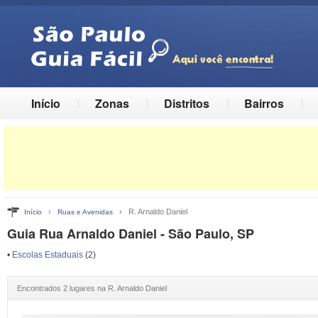
Início
Zonas
Distritos
Bairros
›
› R. Arnaldo Daniel
Início
Ruas e Avenidas
Guia Rua Arnaldo Daniel - São Paulo, SP
•
Escolas Estaduais
(2)
Encontrados 2 lugares na R. Arnaldo Daniel