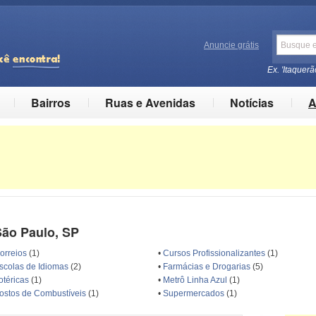
Anuncie grátis
Ex. 'Itaquerã
Bairros
Ruas e Avenidas
Notícias
A
São Paulo, SP
orreios
(1)
•
Cursos Profissionalizantes
(1)
scolas de Idiomas
(2)
•
Farmácias e Drogarias
(5)
otéricas
(1)
•
Metrô Linha Azul
(1)
ostos de Combustíveis
(1)
•
Supermercados
(1)