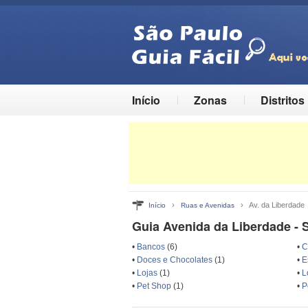
Início
Zonas
Distritos
›
› Av. da Liberdade
Início
Ruas e Avenidas
Guia Avenida da Liberdade - 
•
Bancos
(6)
•
C
•
Doces e Chocolates
(1)
•
E
•
Lojas
(1)
•
L
•
Pet Shop
(1)
•
P