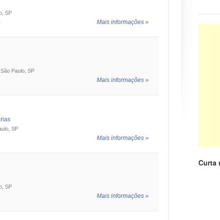
•
Exérc
o, SP
avião d
Mais informações »
4
•
Um em
diagnost
- São Paulo, SP
Mais informações »
rias
aulo, SP
Mais informações »
Curta
o, SP
Mais informações »