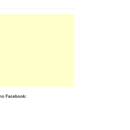
ito egípcio diz que encontrou destroços de
a EgyptAir..
-
20/05 às 08:15h
 cada dois adultos com diabetes não está
icado, alerta ..
-
14/11 às 08:52h
 no Facebook: