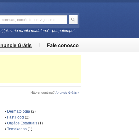
o', 'pizzaria na vila madalena' , 'poupatempo'...
nuncie Grátis
Fale conosco
Não encontrou?
Anuncie Grátis »
•
Dermatologia
(2)
•
Fast Food
(2)
•
Órgãos Estaduais
(1)
•
Temakerias
(1)