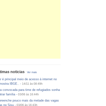
timas noticias
Ver mais
r é principal meio de acesso à internet no
 mostra IBGE..
-
14/11 às 08:49h
a convocada para time de refugiados sonha
trar família
-
03/06 às 16:44h
reenche pouco mais da metade das vagas
as no Sisu
-
03/06 às 16:43h