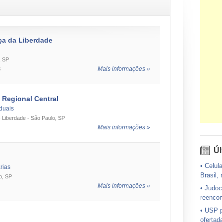
ça da Liberdade
, SP
Mais informações »
8
 Regional Central
duais
- Liberdade - São Paulo, SP
Mais informações »
Úl
•
Celula
rias
Brasil,
o, SP
Mais informações »
•
Judoc
reencon
•
USP p
ofertad