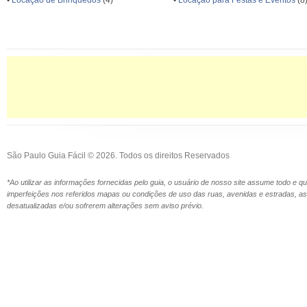
•
Locação de Brinquedos
(4)
•
Locação para Festas e Eventos
(8
São Paulo Guia Fácil © 2026. Todos os direitos Reservados
*Ao utilizar as informações fornecidas pelo guia, o usuário de nosso site assume todo e 
imperfeições nos referidos mapas ou condições de uso das ruas, avenidas e estradas,
desatualizadas e/ou sofrerem alterações sem aviso prévio.